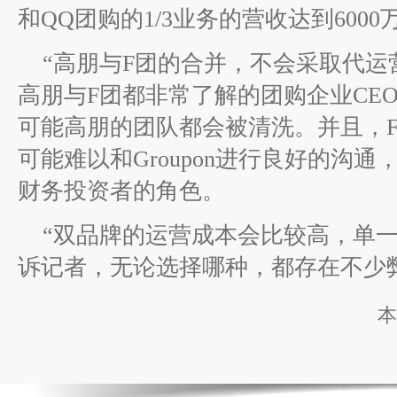
和QQ团购的1/3业务的营收达到6000
“高朋与F团的合并，不会采取代运
高朋与F团都非常了解的团购企业CE
可能高朋的团队都会被清洗。并且，
可能难以和Groupon进行良好的沟通
财务投资者的角色。
“双品牌的运营成本会比较高，单一
诉记者，无论选择哪种，都存在不少