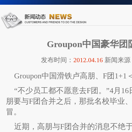
Groupon中国豪
发布时间：
2012.04.16
新闻来源
Groupon中国滑铁卢高朋、F团1+1
“不少员工都不愿意去F团。”4月1
朋要与F团合并之后，那批名校毕业
冒。
近期，高朋与F团合并的消息不绝于