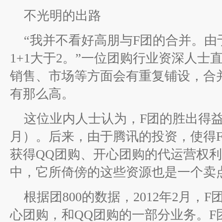
不光明的出路
“我并不看好高朋与F团的合并。由
1+1大于2。”一位团购行业资深人
销售、市场等方面会有重复铺设，合
有那么高。
这位业内人士认为，F团的胜出得益于
月）。后来，由于腾讯的投资，使得
获得QQ团购、开心团购的代运营权
中，它所倚傍的这些资源也是一个卖
根据团800的数据，2012年2月，
心团购，和QQ团购的一部分业务。F